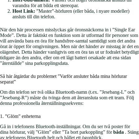
varandra för att bilda ett stereopar.
Host Link:
”Master”-hörluren (eller båda, i nyare modeller)
ansluts till din telefon.
När den här processen misslyckas går öronsnäckorna in i ”Single Ear
Mode”. Detta är faktiskt en funktion som är utformad för personer som
vill använda bara en öra för handsfree-samtal samtidigt som det andra
örat är öppet för omgivningen. Men när det händer av misstag är det en
olägenhet. Detta händer vanligtvis om en öra tas ut ur fodralet betydligt
tidigare än den andra, eller om ett lågt batteri orsakade att ena sidan
”återställde” sina parkopplingsdata.
Så här åtgärdar du problemet ”Varför ansluter båda mina hörlurar
separat”
Om din telefon ser två olika Bluetooth-namn (t.ex. ”Jesebang-L” och
”Jesebang-R”) måste du tvinga dem att återansluta som ett team. Följ
denna professionella återställningssekvens:
1. ”Glöm” enheterna
Gå in i telefonens Bluetooth-inställningar. Om du ser två poster för
dina hörlurar, välj ”Glöm” eller ”Ta bort parkoppling” för
båda
. Stäng
av telefonens Bluetooth helt och hållet ett ögonblick.