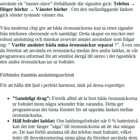
använde ett ”master-slave”-förhållande där signalen gick:
Telefon →
Höger hörlur → Vänster hörlur
. Om den mellanliggande länken
gick sönder tystnade vänster öra.
Våra moderna chip gör att båda öronsnäckorna kan ta emot signaler
från telefonen oberoende och samtidigt. Detta skapar en mycket mer
robust anslutning och minskar avsevärt antalet användare som frågar
sig: ”
Varför ansluter båda mina öronsnäckor separat
?”. Även om
du föredrar att använda en öronsnäcka medan den andra laddas, är vår
programvara utformad för att sömlöst återgå till stereo i det ögonblick
den andra öronsnäckan tas ur fodralet.
Förhindra framtida anslutningsavbrott
För att hålla ditt ljud i perfekt harmoni, tänk på dessa experttips:
”Samtidigt drag”:
Försök alltid att ta bort båda öronsnäckorna
ur fodralet inom några sekunder från varandra. Detta ger
programvaran det bästa fönstret för att upprätta länken mellan
öronsnäckorna.
Håll fodralet laddat:
Om laddningsfodralet når 0 % batterinivå
kan det inte längre ”säga” till öronsnäckorna att de ska stängas
av. De kan förbli anslutna till din telefon inuti fodralet, vilket
leder till desynkronisering nästa gång du försöker använda dem.