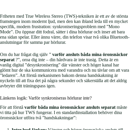
Friheten med True Wireless Stereo (TWS)-tekniken är ett av de största
framstegen inom modernt ljud, men den kan ibland leda till en mycket
specifik, modern frustration: synkroniseringsproblem med ”Mono
Mode”. Du öppnar ditt fodral, sätter i dina hörlurar och inser att bara
ena sidan spelar. Eller ännu värre, din telefon visar två olika Bluetooth-
anslutningar för samma par hörlurar.
Om du har frågat dig själv ”
varför ansluts båda mina öronsnäckor
separat
?”, oroa dig inte – din hårdvara är inte trasig. Detta är en
vanlig digital ”desynkronisering” där vänster och höger kanal har
glömt hur de ska kommunicera med varandra och nu tävlar om att vara
”ledaren”. Att förstå mekanismen bakom denna handskakning är
nyckeln till att fixa det på några sekunder och säkerställa att det aldrig
avbryter ditt träningspass igen.
Länkens logik: Varför synkroniseras hörlurar inte?
För att förstå
varför båda mina öronsnäckor ansluts separat
måste
vi titta på hur TWS fungerar. I en standardinstallation behöver dina
öronsnäckor utföra två ”handskakningar”:
Inter-bud-länken:
Vänster och höger öronsnäcka ansluts till