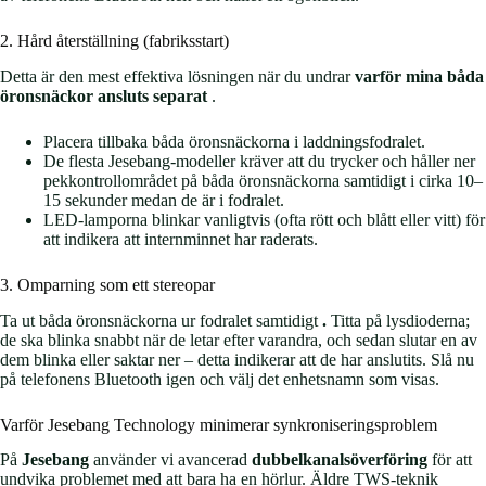
2. Hård återställning (fabriksstart)
Detta är den mest effektiva lösningen när du undrar
varför mina båda
öronsnäckor ansluts separat
.
Placera tillbaka båda öronsnäckorna i laddningsfodralet.
De flesta Jesebang-modeller kräver att du trycker och håller ner
pekkontrollområdet på båda öronsnäckorna samtidigt i cirka 10–
15 sekunder medan de är i fodralet.
LED-lamporna blinkar vanligtvis (ofta rött och blått eller vitt) för
att indikera att internminnet har raderats.
3. Omparning som ett stereopar
Ta ut båda öronsnäckorna ur fodralet samtidigt
.
Titta på lysdioderna;
de ska blinka snabbt när de letar efter varandra, och sedan slutar en av
dem blinka eller saktar ner – detta indikerar att de har anslutits. Slå nu
på telefonens Bluetooth igen och välj det enhetsnamn som visas.
Varför Jesebang Technology minimerar synkroniseringsproblem
På
Jesebang
använder vi avancerad
dubbelkanalsöverföring
för att
undvika problemet med att bara ha en hörlur. Äldre TWS-teknik