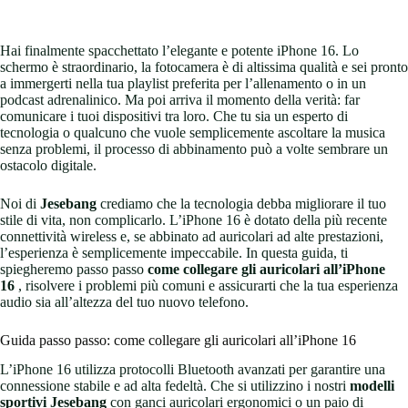
Hai finalmente spacchettato l’elegante e potente iPhone 16. Lo
schermo è straordinario, la fotocamera è di altissima qualità e sei pronto
a immergerti nella tua playlist preferita per l’allenamento o in un
podcast adrenalinico. Ma poi arriva il momento della verità: far
comunicare i tuoi dispositivi tra loro. Che tu sia un esperto di
tecnologia o qualcuno che vuole semplicemente ascoltare la musica
senza problemi, il processo di abbinamento può a volte sembrare un
ostacolo digitale.
Noi di
Jesebang
crediamo che la tecnologia debba migliorare il tuo
stile di vita, non complicarlo. L’iPhone 16 è dotato della più recente
connettività wireless e, se abbinato ad auricolari ad alte prestazioni,
l’esperienza è semplicemente impeccabile. In questa guida, ti
spiegheremo passo passo
come collegare gli auricolari all’iPhone
16
, risolvere i problemi più comuni e assicurarti che la tua esperienza
audio sia all’altezza del tuo nuovo telefono.
Guida passo passo: come collegare gli auricolari all’iPhone 16
L’iPhone 16 utilizza protocolli Bluetooth avanzati per garantire una
connessione stabile e ad alta fedeltà. Che si utilizzino i nostri
modelli
sportivi Jesebang
con ganci auricolari ergonomici o un paio di