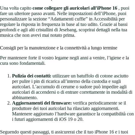
Una volta capito
come collegare gli auricolari all’iPhone 16
, puoi
fare un ulteriore passo avanti. Nelle impostazioni dell’iPhone, puoi
personalizzare la sezione “Adattamenti cuffie” in Accessibilità per
regolare la risposta in frequenza in base al tuo udito. Grazie ai bassi
profondi e agli alti cristallini di Jesebang, scoprirai dettagli nella tua
musica che non avevi mai notato prima.
Consigli per la manutenzione e la connettività a lungo termine
Per mantenere forte il vostro legame negli anni a venire, l’igiene e la
cura sono fondamentali.
Pulizia dei contatti:
utilizzare un batuffolo di cotone asciutto
per pulire i pin di ricarica all’interno della custodia e sugli
auricolari. L’accumulo di cerume o sudore può impedire agli
auricolari di accendersi o di entrare correttamente in modalità di
abbinamento.
Aggiornamenti del firmware:
verifica periodicamente se il
produttore dei tuoi auricolari ha rilasciato aggiornamenti.
Mantenere aggiornato l’hardware garantisce la compatibilità con
i futuri aggiornamenti di iOS 19 o 20.
Seguendo questi passaggi, ti assicurerai che il tuo iPhone 16 e i tuoi