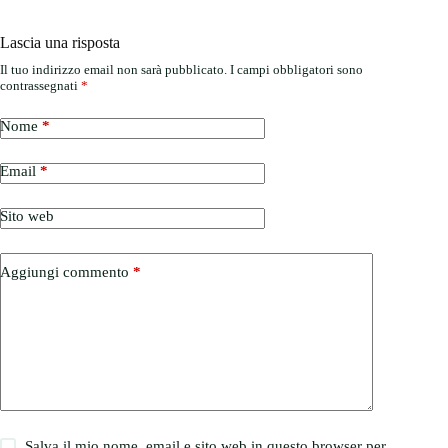
Lascia una risposta
Il tuo indirizzo email non sarà pubblicato.
I campi obbligatori sono
contrassegnati
*
Nome
*
Email
*
Sito web
Aggiungi commento
*
Salva il mio nome, email e sito web in questo browser per