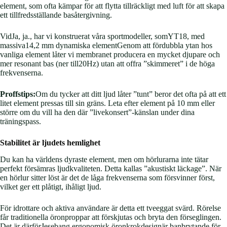
element, som ofta kämpar för att flytta tillräckligt med luft för att skapa
ett tillfredsställande basåtergivning.
VidJa, ja., har vi konstruerat våra sportmodeller, somYT18, med
massiva14,2 mm dynamiska elementGenom att fördubbla ytan hos
vanliga element låter vi membranet producera en mycket djupare och
mer resonant bas (ner till20Hz) utan att offra ”skimmeret” i de höga
frekvenserna.
Proffstips:
Om du tycker att ditt ljud låter ”tunt” beror det ofta på att ett
litet element pressas till sin gräns. Leta efter element på 10 mm eller
större om du vill ha den där ”livekonsert”-känslan under dina
träningspass.
Stabilitet är ljudets hemlighet
Du kan ha världens dyraste element, men om hörlurarna inte tätar
perfekt försämras ljudkvaliteten. Detta kallas ”akustiskt läckage”. När
en hörlur sitter löst är det de låga frekvenserna som försvinner först,
vilket ger ett plåtigt, ihåligt ljud.
För idrottare och aktiva användare är detta ett tveeggat svärd. Rörelse
får traditionella öronproppar att förskjutas och bryta den förseglingen.
Det är därförJesebang ergonomisk öronkrokdesignär banbrytande för