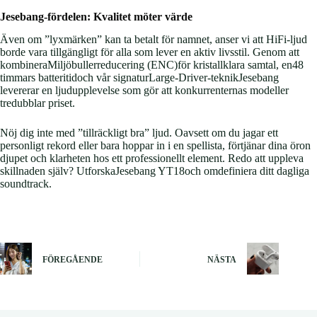
Jesebang-fördelen: Kvalitet möter värde
Även om ”lyxmärken” kan ta betalt för namnet, anser vi att HiFi-ljud
borde vara tillgängligt för alla som lever en aktiv livsstil. Genom att
kombineraMiljöbullerreducering (ENC)för kristallklara samtal, en48
timmars batteritidoch vår signaturLarge-Driver-teknikJesebang
levererar en ljudupplevelse som gör att konkurrenternas modeller
tredubblar priset.
Nöj dig inte med ”tillräckligt bra” ljud. Oavsett om du jagar ett
personligt rekord eller bara hoppar in i en spellista, förtjänar dina öron
djupet och klarheten hos ett professionellt element. Redo att uppleva
skillnaden själv? UtforskaJesebang YT18och omdefiniera ditt dagliga
soundtrack.
FÖREGÅENDE
NÄSTA