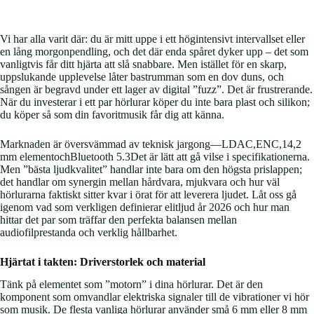
Vi har alla varit där: du är mitt uppe i ett högintensivt intervallset eller
en lång morgonpendling, och det där enda spåret dyker upp – det som
vanligtvis får ditt hjärta att slå snabbare. Men istället för en skarp,
uppslukande upplevelse låter bastrumman som en dov duns, och
sången är begravd under ett lager av digital ”fuzz”. Det är frustrerande.
När du investerar i ett par hörlurar köper du inte bara plast och silikon;
du köper så som din favoritmusik får dig att känna.
Marknaden är översvämmad av teknisk jargong—LDAC,ENC,14,2
mm elementochBluetooth 5.3Det är lätt att gå vilse i specifikationerna.
Men ”bästa ljudkvalitet” handlar inte bara om den högsta prislappen;
det handlar om synergin mellan hårdvara, mjukvara och hur väl
hörlurarna faktiskt sitter kvar i örat för att leverera ljudet. Låt oss gå
igenom vad som verkligen definierar elitljud år 2026 och hur man
hittar det par som träffar den perfekta balansen mellan
audiofilprestanda och verklig hållbarhet.
Hjärtat i takten: Driverstorlek och material
Tänk på elementet som ”motorn” i dina hörlurar. Det är den
komponent som omvandlar elektriska signaler till de vibrationer vi hör
som musik. De flesta vanliga hörlurar använder små 6 mm eller 8 mm