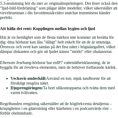
5.3-anslutning hör du mer av originalinspelningen. Det löser också den
”ljud-bild-fördröjning” som plågar äldre modeller, vilket säkerställer att
virveltrumman i din favoritmusikvideo matchar trummisens händer
perfekt.
Att hålla det rent: Kopplingen mellan hygien och ljud
Här är en hemlighet som de flesta märken inte kommer att berätta för
dig: dina hörlurar kan låta ”dåligt” helt enkelt för att de är smutsiga.
Öronvax och svett kan samlas på det fina nätet i högtalargallret, vilket
dämpar diskanten och gör att ljudet känns ”mörkt” eller obalanserat.
Eftersom Jesebang-hörlurar har enIP7 vattentäthetsklassning, de är
byggda för att överleva elementen, men de behöver fortfarande kärlek.
Veckovis underhåll:
Använd en torr, mjuk tandborste för att
försiktigt rengöra nätet.
Djuprengöringen:
Ta bort silikontopparna och tvätta dem med
varmt tvålvatten.
Regelbunden rengöring säkerställer att de högfrekventa detaljerna –
krispigheten i en gitarrsträng eller klarheten i en podcastvärds röst –
förblir obehindrade.