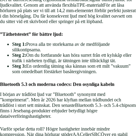
ljudkvalitet. Genom att använda flexiblaTPE-materialtFör att låsa
hörluren på plats ser vi till att 14,2 mm-elementet förblir perfekt justerat
i din hörselgång. Du får konsekvent ljud med hög kvalitet oavsett om
du sitter vid ett skrivbord eller springer på ett löpband.
”Täthetstestet” för bättre ljud:
Steg 1:
Prova alla tre storlekarna av de medföljande
silikontipsarna.
Steg 2:
Om du fortfarande kan höra surret från ett kylskåp eller
trafik i närheten tydligt, är tätningen inte tillräckligt tät.
Steg 3:
En ordentlig tätning ska kännas som ett milt ”vakuum”
som omedelbart förstärker basåtergivningen.
Bluetooth 5.3 och moderna codecs: Den osynliga kabeln
I början av trådlöst ljud var ”Bluetooth” synonymt med
”komprimerat”. Men år 2026 har klyftan mellan trådbundet och
trådlöst i stort sett minskat. Den senasteBluetooth 5.3- och 5.4-chipsom
finns i Jesebang-produkter erbjuder betydligt högre
dataöverföringshastigheter.
Varför spelar detta roll? Högre hastigheter innebär mindre
kompression. När dina hörlurar stöderAACellerSBCÖver en stabil