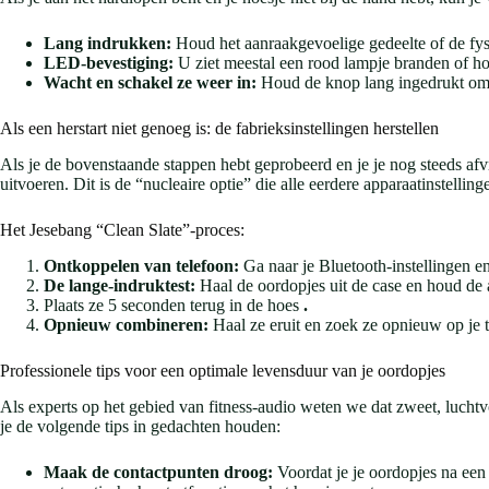
Lang indrukken:
Houd het aanraakgevoelige gedeelte of de fy
LED-bevestiging:
U ziet meestal een rood lampje branden of h
Wacht en schakel ze weer in:
Houd de knop lang ingedrukt om 
Als een herstart niet genoeg is: de fabrieksinstellingen herstellen
Als je de bovenstaande stappen hebt geprobeerd en je je nog steeds afv
uitvoeren. Dit is de “nucleaire optie” die alle eerdere apparaatinstelli
Het Jesebang “Clean Slate”-proces:
Ontkoppelen van telefoon:
Ga naar je Bluetooth-instellingen en
De lange-indruktest:
Haal de oordopjes uit de case en houd de a
Plaats ze 5 seconden terug in de hoes
.
Opnieuw combineren:
Haal ze eruit en zoek ze opnieuw op je t
Professionele tips voor een optimale levensduur van je oordopjes
Als experts op het gebied van fitness-audio weten we dat zweet, lucht
je de volgende tips in gedachten houden:
Maak de contactpunten droog:
Voordat je je oordopjes na een 