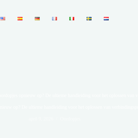
 oordopjes opnieuw op? De ultieme handleiding voor het oplossen van
opnieuw op? De ultieme handleiding voor het oplossen van verbindings
april 9, 2026
Oordopjes