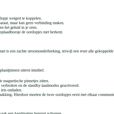
opje weigert te koppelen.
pparaat, maar kan geen verbinding maken.
n het geluid in je oren.
oplaadhoesje de oordopjes niet herkent.
start is een zachte stroomonderbreking, terwijl een reset alle gekoppeld
aadpinnen uiterst intuïtief.
e magnetische pinnetjes zitten.
 verbroken en de standby-laadmodus geactiveerd.
iets ontladen.
erpakking. Hierdoor moeten de twee oordopjes eerst met elkaar communic
 vaak een handmatige herstart activeren.