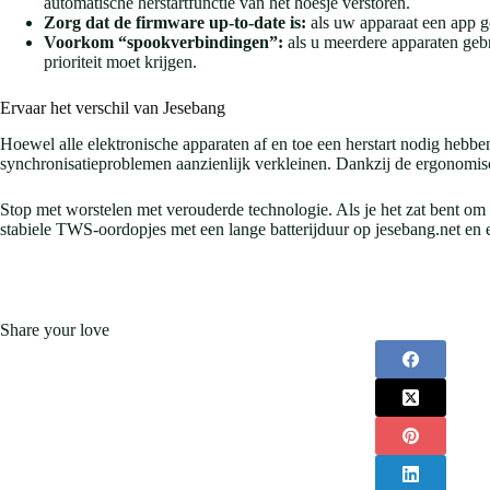
automatische herstartfunctie van het hoesje verstoren.
Zorg dat de firmware up-to-date is:
als uw apparaat een app ge
Voorkom “spookverbindingen”:
als u meerdere apparaten gebr
prioriteit moet krijgen.
Ervaar het verschil van Jesebang
Hoewel alle elektronische apparaten af ​​en toe een herstart nodig hebb
synchronisatieproblemen aanzienlijk verkleinen. Dankzij de ergonomische
Stop met worstelen met verouderde technologie. Als je het zat bent om
stabiele TWS-oordopjes met een lange batterijduur op jesebang.net en e
Share your love