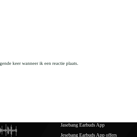
gende keer wanneer ik een reactie plaats.
Jasebang Earbuds App
Jesebang Earbuds App offers