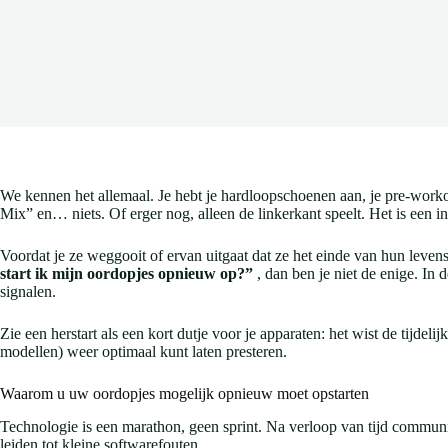
We kennen het allemaal. Je hebt je hardloopschoenen aan, je pre-workout
Mix” en… niets. Of erger nog, alleen de linkerkant speelt. Het is een 
Voordat je ze weggooit of ervan uitgaat dat ze het einde van hun levens
start ik mijn oordopjes opnieuw op?”
, dan ben je niet de enige. I
signalen.
Zie een herstart als een kort dutje voor je apparaten: het wist de tij
modellen) weer optimaal kunt laten presteren.
Waarom u uw oordopjes mogelijk opnieuw moet opstarten
Technologie is een marathon, geen sprint. Na verloop van tijd communi
leiden tot kleine softwarefouten.