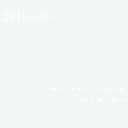
Ga
naar
de
inhoud
Home
Oordopjes
Hoe start ik mijn
Hoe start ik mijn oordopjes 