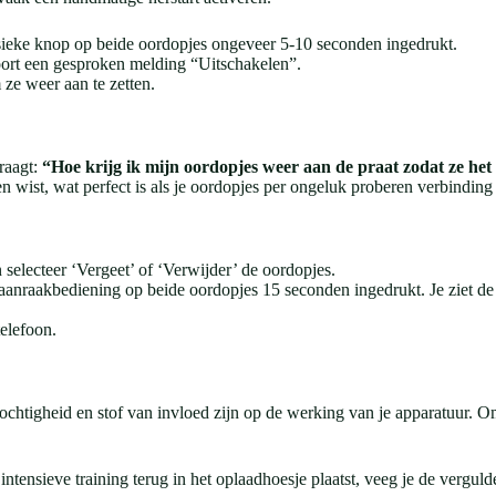
sieke knop op beide oordopjes ongeveer 5-10 seconden ingedrukt.
oort een gesproken melding “Uitschakelen”.
ze weer aan te zetten.
raagt:
“Hoe krijg ik mijn oordopjes weer aan de praat zodat ze het
ngen wist, wat perfect is als je oordopjes per ongeluk proberen verbindin
 selecteer ‘Vergeet’ of ‘Verwijder’ de oordopjes.
anraakbediening op beide oordopjes 15 seconden ingedrukt. Je ziet de l
elefoon.
vochtigheid en stof van invloed zijn op de werking van je apparatuur. 
intensieve training terug in het oplaadhoesje plaatst, veeg je de vergul