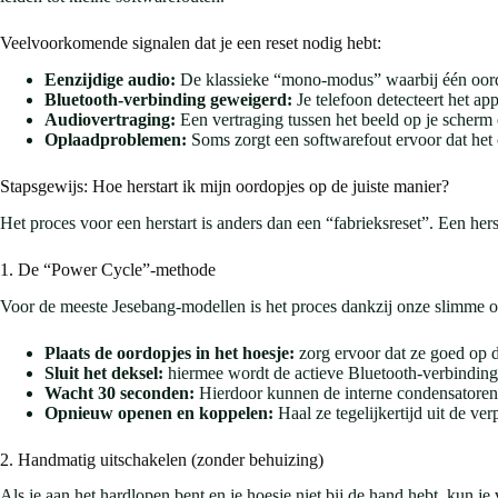
Veelvoorkomende signalen dat je een reset nodig hebt:
Eenzijdige audio:
De klassieke “mono-modus” waarbij één oord
Bluetooth-verbinding geweigerd:
Je telefoon detecteert het a
Audiovertraging:
Een vertraging tussen het beeld op je scherm e
Oplaadproblemen:
Soms zorgt een softwarefout ervoor dat het 
Stapsgewijs: Hoe herstart ik mijn oordopjes op de juiste manier?
Het proces voor een herstart is anders dan een “fabrieksreset”. Een her
1. De “Power Cycle”-methode
Voor de meeste Jesebang-modellen is het proces dankzij onze slimme opl
Plaats de oordopjes in het hoesje:
zorg ervoor dat ze goed op d
Sluit het deksel:
hiermee wordt de actieve Bluetooth-verbinding
Wacht 30 seconden:
Hierdoor kunnen de interne condensatoren 
Opnieuw openen en koppelen:
Haal ze tegelijkertijd uit de v
2. Handmatig uitschakelen (zonder behuizing)
Als je aan het hardlopen bent en je hoesje niet bij de hand hebt, kun je