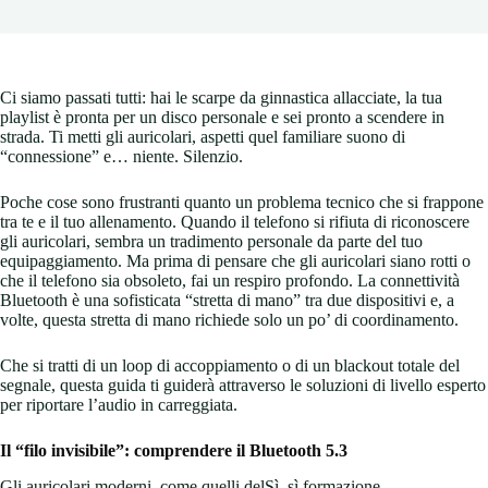
Ci siamo passati tutti: hai le scarpe da ginnastica allacciate, la tua
playlist è pronta per un disco personale e sei pronto a scendere in
strada. Ti metti gli auricolari, aspetti quel familiare suono di
“connessione” e… niente. Silenzio.
Poche cose sono frustranti quanto un problema tecnico che si frappone
tra te e il tuo allenamento. Quando il telefono si rifiuta di riconoscere
gli auricolari, sembra un tradimento personale da parte del tuo
equipaggiamento. Ma prima di pensare che gli auricolari siano rotti o
che il telefono sia obsoleto, fai un respiro profondo. La connettività
Bluetooth è una sofisticata “stretta di mano” tra due dispositivi e, a
volte, questa stretta di mano richiede solo un po’ di coordinamento.
Che si tratti di un loop di accoppiamento o di un blackout totale del
segnale, questa guida ti guiderà attraverso le soluzioni di livello esperto
per riportare l’audio in carreggiata.
Il “filo invisibile”: comprendere il Bluetooth 5.3
Gli auricolari moderni, come quelli delSì, sì.formazione,