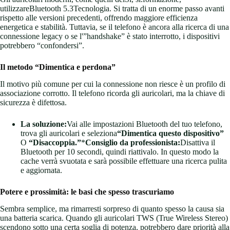
utilizzareBluetooth 5.3Tecnologia. Si tratta di un enorme passo avanti
rispetto alle versioni precedenti, offrendo maggiore efficienza
energetica e stabilità. Tuttavia, se il telefono è ancora alla ricerca di una
connessione legacy o se l'”handshake” è stato interrotto, i dispositivi
potrebbero “confondersi”.
Il metodo “Dimentica e perdona”
Il motivo più comune per cui la connessione non riesce è un profilo di
associazione corrotto. Il telefono ricorda gli auricolari, ma la chiave di
sicurezza è difettosa.
La soluzione:
Vai alle impostazioni Bluetooth del tuo telefono,
trova gli auricolari e seleziona
“Dimentica questo dispositivo”
O
“Disaccoppia.”
*
Consiglio da professionista:
Disattiva il
Bluetooth per 10 secondi, quindi riattivalo. In questo modo la
cache verrà svuotata e sarà possibile effettuare una ricerca pulita
e aggiornata.
Potere e prossimità: le basi che spesso trascuriamo
Sembra semplice, ma rimarresti sorpreso di quanto spesso la causa sia
una batteria scarica. Quando gli auricolari TWS (True Wireless Stereo)
scendono sotto una certa soglia di potenza, potrebbero dare priorità alla