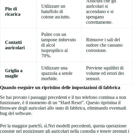
Assicura che gli
Utilizzare un
auricolari si
Pin di
batuffolo di
accendano e si
ricarica
cotone asciutto.
spengano
correttamente.
Pulire con un
tampone imbevuto
Rimuove i sali del
Contatti
di alcol
sudore che causano
auricolari
isopropilico al
corrosione.
70%.
Utilizzare una
Previene squilibri di
Griglia a
spazzola a setole
volume ed errori dei
maglie
morbide.
sensori.
Quando eseguire un ripristino delle impostazioni di fabbrica
Se hai provato i passaggi precedenti e il tuo telefono continua a non
funzionare, è il momento di un “Hard Reset”. Questo ripristina il
firmware degli auricolari allo stato di fabbrica, eliminando eventuali
bug del software.
Per la maggior parteSì, sì.Nei modelli precedenti, questa operazione
consiste nel posizionare gli auricolari nella custodia e tenere premuti i