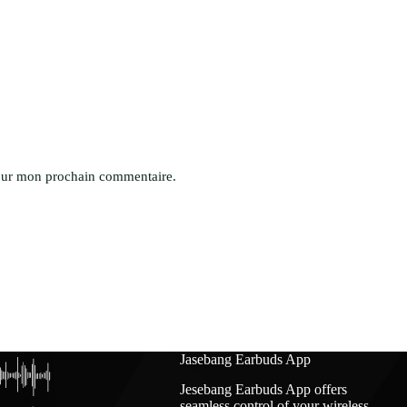
pour mon prochain commentaire.
Jasebang Earbuds App
Jesebang Earbuds App offers
seamless control of your wireless