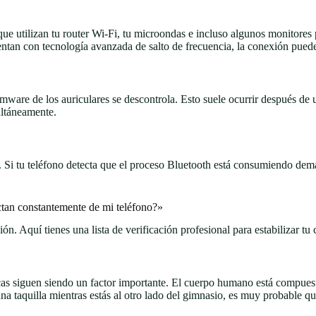
e utilizan tu router Wi-Fi, tu microondas e incluso algunos monitores 
uentan con tecnología avanzada de salto de frecuencia, la conexión pued
rmware de los auriculares se descontrola. Esto suele ocurrir después de u
ultáneamente.
i tu teléfono detecta que el proceso Bluetooth está consumiendo demas
ctan constantemente de mi teléfono?»
ión. Aquí tienes una lista de verificación profesional para estabilizar tu
sicas siguen siendo un factor importante. El cuerpo humano está compues
una taquilla mientras estás al otro lado del gimnasio, es muy probable q