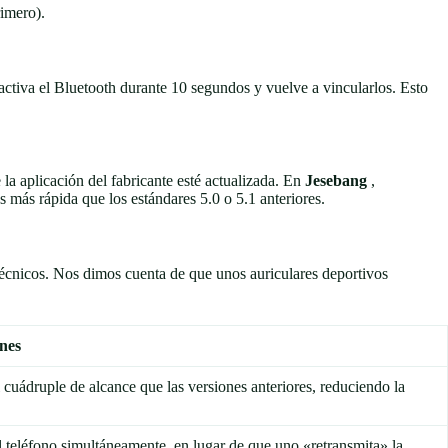
rimero).
activa el Bluetooth durante 10 segundos y vuelve a vincularlos. Esto
 la aplicación del fabricante esté actualizada. En
Jesebang
,
 más rápida que los estándares 5.0 o 5.1 anteriores.
 técnicos. Nos dimos cuenta de que unos auriculares deportivos
nes
 cuádruple de alcance que las versiones anteriores, reduciendo la
 teléfono simultáneamente, en lugar de que uno «retransmita» la