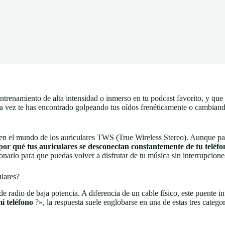
renamiento de alta intensidad o inmerso en tu podcast favorito, y que d
guna vez te has encontrado golpeando tus oídos frenéticamente o cambia
el mundo de los auriculares TWS (True Wireless Stereo). Aunque parezc
por qué tus auriculares se desconectan constantemente de tu teléfo
narlo para que puedas volver a disfrutar de tu música sin interrupcione
ulares?
de radio de baja potencia. A diferencia de un cable físico, este puente i
i teléfono
?», la respuesta suele englobarse en una de estas tres categorí