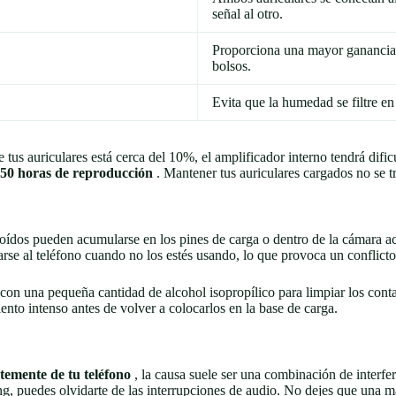
señal al otro.
Proporciona una mayor ganancia y
bolsos.
Evita que la humedad se filtre en
e tus auriculares está cerca del 10%, el amplificador interno tendrá dif
-50 horas de reproducción
. Mantener tus auriculares cargados no se tr
s oídos pueden acumularse en los pines de carga o dentro de la cámara acú
arse al teléfono cuando no los estés usando, lo que provoca un conflic
on una pequeña cantidad de alcohol isopropílico para limpiar los conta
nto intenso antes de volver a colocarlos en la base de carga.
temente de tu teléfono
, la causa suele ser una combinación de interfe
g, puedes olvidarte de las interrupciones de audio. No dejes que una ma