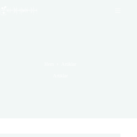
Hoppa
till
innehåll
Hem
Artiklar
Artiklar